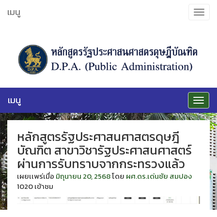
ข้าม
เมนู
Toggle
ไป
navigat
ยัง
เนื้อหา
เมนู
Toggle
navigat
หลักสูตรรัฐประศาสนศาสตรดุษฎี
บัณฑิต สาขาวิชารัฐประศาสนศาสตร์
ผ่านการรับทราบจากกระทรวงแล้ว
เผยเเพร่เมื่อ
มิถุนายน 20, 2568
โดย
ผศ.ดร.เด่นชัย สมปอง
1020 เข้าชม