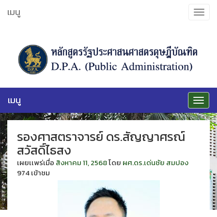
ข้าม
เมนู
Toggle
ไป
navigat
ยัง
เนื้อหา
เมนู
Toggle
navigat
รองศาสตราจารย์ ดร.สัญญาศรณ์
สวัสดิ์ไธสง
เผยเเพร่เมื่อ
สิงหาคม 11, 2568
โดย
ผศ.ดร.เด่นชัย สมปอง
974 เข้าชม