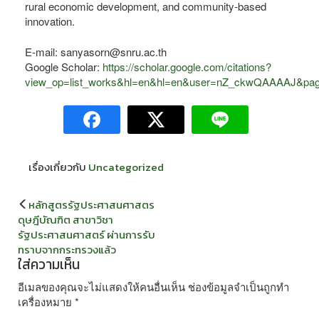
rural economic development, and community-based
innovation.
E-mail: sanyasorn@snru.ac.th
Google Scholar:
https://scholar.google.com/citations?
view_op=list_works&hl=en&hl=en&user=nZ_ckwQAAAAJ&pag
เรื่องเกี่ยวกับ
Uncategorized
แนะแนว
หลักสูตรรัฐประศาสนศาสตร
เรื่อง
ดุษฎีบัณฑิต สาขาวิชา
รัฐประศาสนศาสตร์ ผ่านการรับ
ทราบจากกระทรวงแล้ว
ใส่ความเห็น
อีเมลของคุณจะไม่แสดงให้คนอื่นเห็น
ช่องข้อมูลจำเป็นถูกทำ
เครื่องหมาย
*