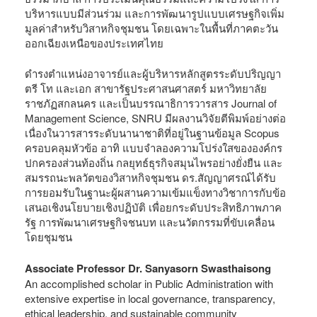
บริหารแบบมีส่วนร่วม และการพัฒนารูปแบบเศรษฐกิจเพิ่ม
มูลค่าสำหรับวิสาหกิจชุมชน โดยเฉพาะในพื้นที่ภาคตะวัน
ออกเฉียงเหนือของประเทศไทย
ดำรงตำแหน่งอาจารย์และผู้บริหารหลักสูตรระดับปริญญา
ตรี โท และเอก สาขารัฐประศาสนศาสตร์ มหาวิทยาลัย
ราชภัฏสกลนคร และเป็นบรรณาธิการวารสาร Journal of
Management Science, SNRU มีผลงานวิจัยตีพิมพ์อย่างต่อ
เนื่องในวารสารระดับนานาชาติที่อยู่ในฐานข้อมูล Scopus
ครอบคลุมหัวข้อ อาทิ แบบจำลองความโปร่งใสขององค์กร
ปกครองส่วนท้องถิ่น กลยุทธ์ธุรกิจสมุนไพรอย่างยั่งยืน และ
สมรรถนะพลวัตของวิสาหกิจชุมชน ดร.สัญญาศรณ์ได้รับ
การยอมรับในฐานะผู้ผสานความเข้มแข็งทางวิชาการกับข้อ
เสนอเชิงนโยบายเชิงปฏิบัติ เพื่อยกระดับประสิทธิภาพภาค
รัฐ การพัฒนาเศรษฐกิจชนบท และนวัตกรรมที่ขับเคลื่อน
โดยชุมชน
Associate Professor Dr. Sanyasorn Swasthaisong
An accomplished scholar in Public Administration with
extensive expertise in local governance, transparency,
ethical leadership, and sustainable community